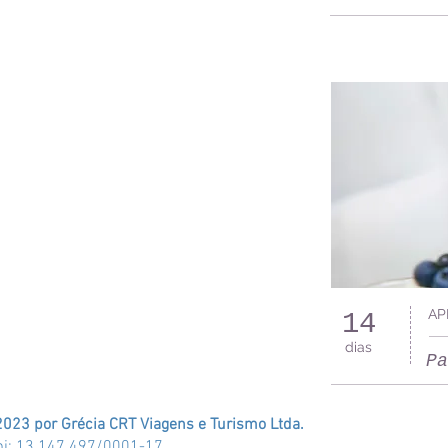
AP
14
dias
Pa
2023 por Grécia CRT Viagens e Turismo Ltda.
pj: 13.147.497/0001-17