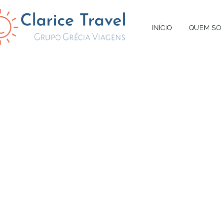
INÍCIO
QUEM S
"UM G
COBRE
DIVER
PECADO