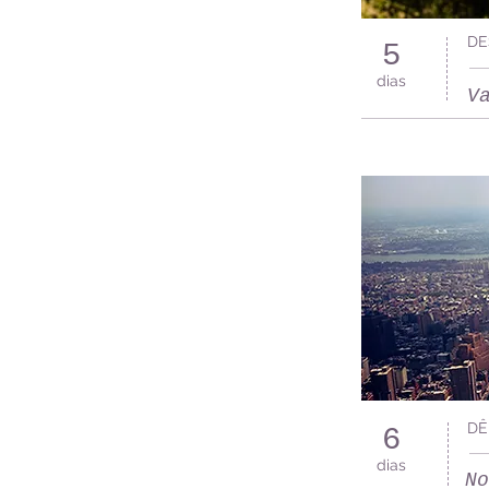
DE
5
dias
V
DÊ
6
dias
No