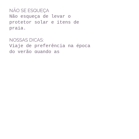
NÃO SE ESQUEÇA
Não esqueça de levar o
protetor solar e itens de
praia.
NOSSAS DICAS:
Viaje de preferência na época
do verão quando as
temperaturas estão altas e as
praias mais quentes.