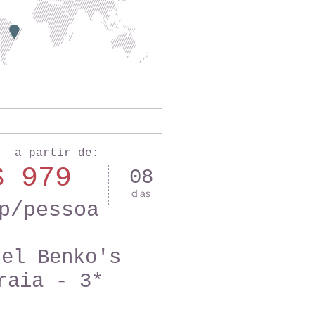
a partir de:
$ 979
08
dias
p/pessoa
tel Benko's
raia - 3*